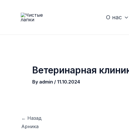
Skip
to
О нас
content
Ветеринарная клини
By
admin
/
11.10.2024
←
Назад
Post
navigation
Арника