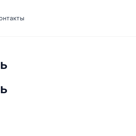
онтакты
ь
ь