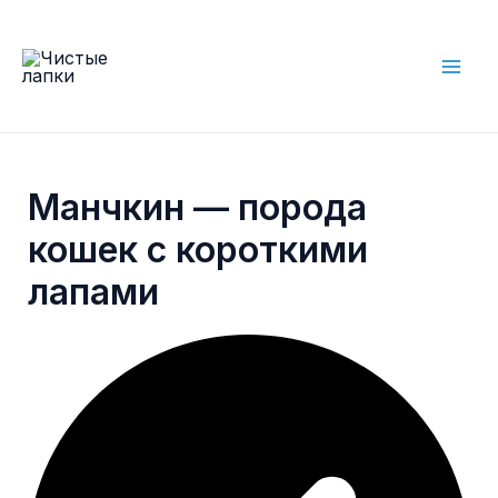
Skip
to
content
Mai
Men
Манчкин — порода
кошек с короткими
лапами