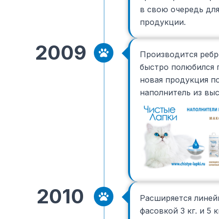
в свою очередь дл
продукции.
2009
Производится ребр
быстро полюбился п
новая продукция п
наполнитель из выс
2010
Расширяется линей
фасовкой 3 кг. и 5