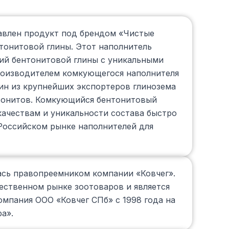
авлен продукт под брендом «Чистые
нтонитовой глины. Этот наполнитель
ий бентонитовой глины с уникальными
роизводителем комкующегося наполнителя
ин из крупнейших экспортеров глинозема
нтонитов. Комкующийся бентонитовый
качествам и уникальности состава быстро
Российском рынке наполнителей для
ась правопреемником компании «Ковчег».
ественном рынке зоотоваров и является
омпания ООО «Ковчег СПб» с 1998 года на
а».