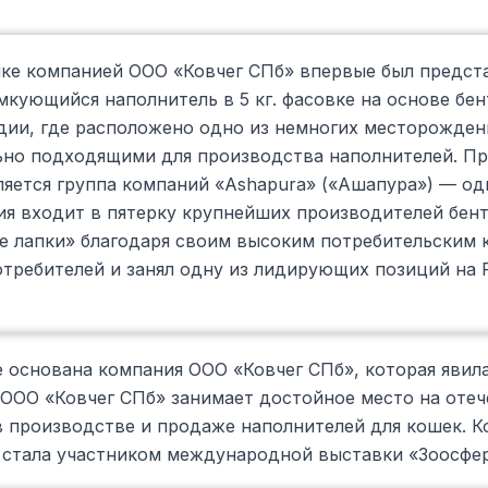
ке компанией ООО «Ковчег СПб» впервые был предст
мкующийся наполнитель в 5 кг. фасовке на основе бе
дии, где расположено одно из немногих месторожден
ьно подходящими для производства наполнителей. П
ляется группа компаний «Ashapura» («Ашапура») — од
ния входит в пятерку крупнейших производителей бе
е лапки» благодаря своим высоким потребительским 
отребителей и занял одну из лидирующих позиций на 
е основана компания ООО «Ковчег СПб», которая явил
 ООО «Ковчег СПб» занимает достойное место на отеч
 производстве и продаже наполнителей для кошек. К
 стала участником международной выставки «Зоосфер