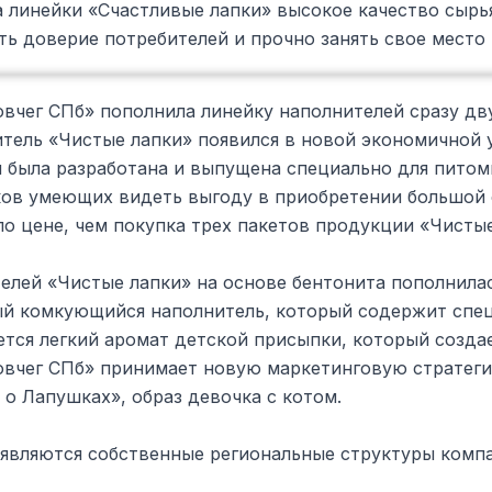
а линейки «Счастливые лапки» высокое качество сырь
ь доверие потребителей и прочно занять свое место 
вчег СПб» пополнила линейку наполнителей сразу дв
тель «Чистые лапки» появился в новой экономичной у
была разработана и выпущена специально для питомн
ков умеющих видеть выгоду в приобретении большой ф
о цене, чем покупка трех пакетов продукции «Чистые 
елей «Чистые лапки» на основе бентонита пополнила
й комкующийся наполнитель, который содержит спец
тся легкий аромат детской присыпки, который созда
вчег СПб» принимает новую маркетинговую стратеги
 о Лапушках», образ девочка с котом.
оявляются собственные региональные структуры комп