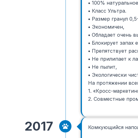
•
100% натуральное
•
Класс Ультра.
•
Размер гранул 0,5-
•
Экономичен,
•
Обладает очень в
•
Блокирует запах е
•
Препятствует рас
•
Не прилипает к ла
•
Не пылит,
•
Экологически чис
На протяжении все
1. «Кросс-маркетин
2. Совместные про
2017
Комкующийся наполн