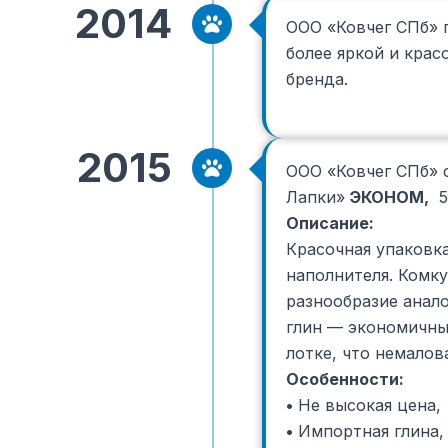
2014
ООО «Ковчег СПб» п
более яркой и крас
бренда.
2015
ООО «Ковчег СПб» 
Лапки»
ЭКОНОМ,
5 
Описание:
Красочная упаковка
наполнителя. Комк
разнообразие анал
глин — экономичны
лотке, что немалов
Особенности:
•
Не высокая цена,
•
Импортная глина,