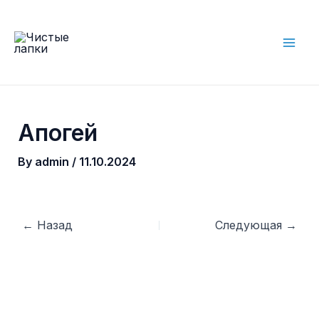
Skip
to
content
Mai
Men
Апогей
By
admin
/
11.10.2024
Post
←
Назад
Следующая
→
navigation