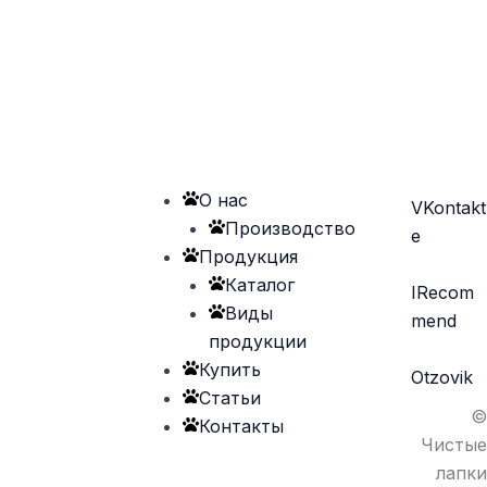
О нас
VKontakt
Производство
e
Продукция
Каталог
IRecom
Виды
mend
продукции
Купить
Otzovik
Статьи
©
Контакты
Чистые
лапки