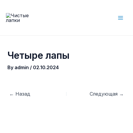
Skip
to
content
Mai
Men
Четыре лапы
By
admin
/
02.10.2024
Post
←
Назад
Следующая
→
navigation