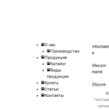
О нас
VKontakt
Производство
e
Продукция
Каталог
IRecom
Виды
mend
продукции
Купить
Otzovik
Статьи
©
Контакты
Чистые
лапки