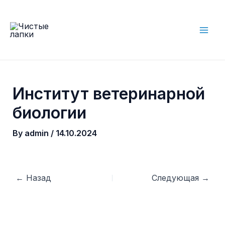
Skip
to
content
Mai
Men
Институт ветеринарной
биологии
By
admin
/
14.10.2024
Post
←
Назад
Следующая
→
navigation