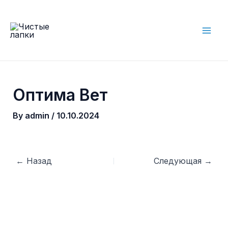
Skip
to
content
Mai
Men
Оптима Вет
By
admin
/
10.10.2024
Post
←
Назад
Следующая
→
navigation