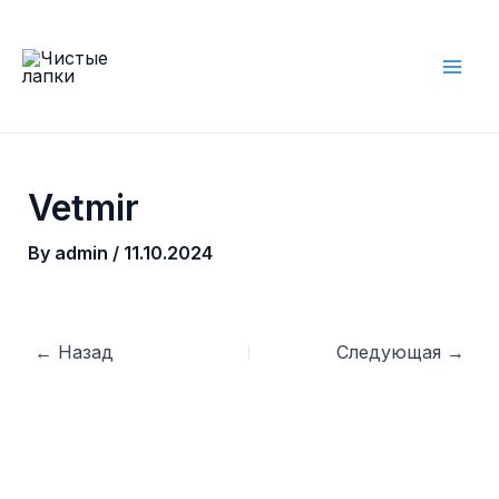
Skip
to
content
Mai
Men
Vetmir
By
admin
/
11.10.2024
Post
←
Назад
Следующая
→
navigation