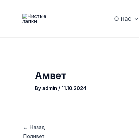
Skip
to
О нас
content
Амвет
By
admin
/
11.10.2024
←
Назад
Post
navigation
Поливет