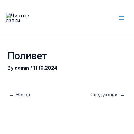
Skip
to
content
Mai
Men
Поливет
By
admin
/
11.10.2024
Post
←
Назад
Следующая
→
navigation